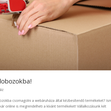
 dobozokba!
áz
bozokba csomagolni a webáruháza által kézbesítendő termékeket? Is
ár online is megrendelheti a kívánt termékeket! Vállalkozásunk két