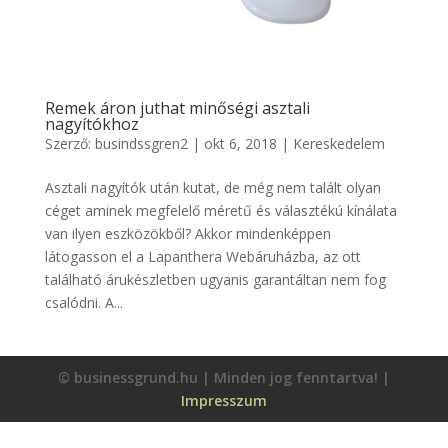
Remek áron juthat minőségi asztali
nagyítókhoz
Szerző:
busindssgren2
|
okt 6, 2018
|
Kereskedelem
Asztali nagyítók után kutat, de még nem talált olyan
céget aminek megfelelő méretű és választékú kínálata
van ilyen eszközökből? Akkor mindenképpen
látogasson el a Lapanthera Webáruházba, az ott
található árukészletben ugyanis garantáltan nem fog
csalódni. A...
© businessgrund.hu | Minden jog fenntartva! |
Impresszum