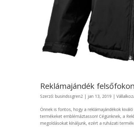
Reklámajándék felsőfokon
Szerző:
busindssgren2
|
jan 13, 2019
|
Vállalko
Önnek is fontos, hogy a reklámajándékok kivál
termékeket emblémáztasson! Cégünknek, a Reklá
megoldásokat kínáljunk, ezért a ruházati terméke