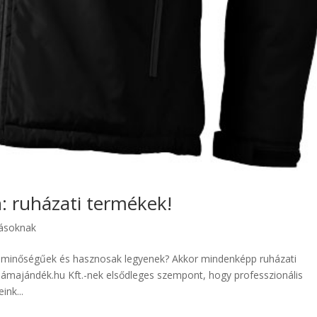
: ruházati termékek!
zásoknak
ó minőségűek és hasznosak legyenek? Akkor mindenképp ruházati
majándék.hu Kft.-nek elsődleges szempont, hogy professzionális
ink...